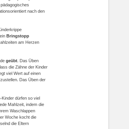
nd pädagogisches
tionsorientiert nach den
Kinderkrippe
 ein
Bringstopp
 Mahlzeiten am Herzen
eude
geübt
. Das Üben
dass die Zähne der Kinder
gt viel Wert auf einen
rzustellen. Das Üben der
inder dürfen so viel
ede Mahlzeit, indem die
u ihrem Waschlappen
der Woche kocht die
elnd die Eltern