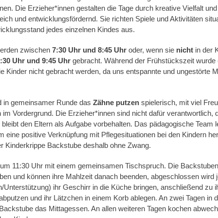
nen. Die Erzieher*innen gestalten die Tage durch kreative Vielfalt u
h und entwicklungsfördernd. Sie richten Spiele und Aktivitäten situa
icklungsstand jedes einzelnen Kindes aus.
werden zwischen
7:30 Uhr und 8:45 Uhr
oder, wenn sie
nicht
in der 
:30 Uhr und 9:45 Uhr
gebracht. Während der Frühstückszeit wurde
 die Kinder nicht gebracht werden, da uns entspannte und ungestörte
d in gemeinsamer Runde das
Zähne putzen
spielerisch, mit viel Fr
im Vordergrund. Die Erzieher*innen sind nicht dafür verantwortlich, 
 bleibt den Eltern als Aufgabe vorbehalten. Das pädagogische Team le
 eine positive Verknüpfung mit Pflegesituationen bei den Kindern he
der Kinderkrippe Backstube deshalb ohne Zwang.
 um 11:30 Uhr mit einem gemeinsamen Tischspruch. Die Backstuben-K
ben und können ihre Mahlzeit danach beenden, abgeschlossen wird j
en/Unterstützung) ihr Geschirr in die Küche bringen, anschließend z
putzen und ihr Lätzchen in einem Korb ablegen. An zwei Tagen in 
 Backstube das Mittagessen. An allen weiteren Tagen kochen abwechs