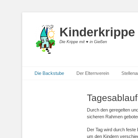
Kinderkrippe
Die Krippe mit ♥︎ in Gießen
Primäres Menü
Zum
Die Backstube
Der Elternverein
Stellen
Inhalt
springen
Tagesablauf
Durch den geregelten und
sicheren Rahmen geboten,
Der Tag wird durch feste 
um den Kindern verschiede