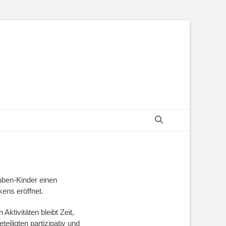
Suchen
uben-Kinder einen
ens eröffnet.
ktivitäten bleibt Zeit,
eiligten partizipativ und