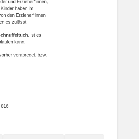
nder und Erzieher*innen,
e Kinder haben im
 von den Erzieher*innen
en es zulässt.
chnuffeltuch
, ist es
blaufen kann.
 vorher verabredet, bzw.
7 816