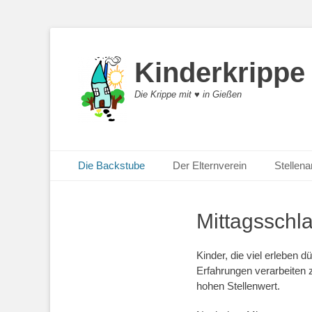
Kinderkrippe
Die Krippe mit ♥︎ in Gießen
Primäres Menü
Zum
Die Backstube
Der Elternverein
Stellen
Inhalt
springen
Mittagsschla
Kinder, die viel erleben 
Erfahrungen verarbeiten 
hohen Stellenwert.