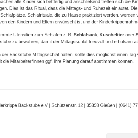
en alle Kinder sich bettfertig und anschließend treffen sich die Ki
ngen. Dies ist das Ritual, dass die Mittags- und Ruhezeit einläutet. Di
Schlafplätze. Schlafrituale, die zu Hause praktiziert werden, werden
 von den Kindern und Eltern erwünscht ist und der Kinderkrippenrahm
immte Utensilien zum Schlafen z. B.
Schlafsack
,
Kuscheltier
oder
S
kstube zu bewahren, damit der Mittagsschlaf friedvoll und erholsam a
in der Backstube Mittagsschlaf halten, sollte dies möglichst einen Tag
t die Mitarbeiter*innen ggf. ihre Planung darauf abstimmen können.
erkrippe Backstube e.V | Schützenstr. 12 | 35398 Gießen | (0641) 7